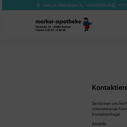
Oststr. 44
,
44866
Bochum
+49-2327/8 88 68
+49-2
Kontaktier
Sie können uns bei 
untenstehende Formu
Kontaktanfrage!
Anrede