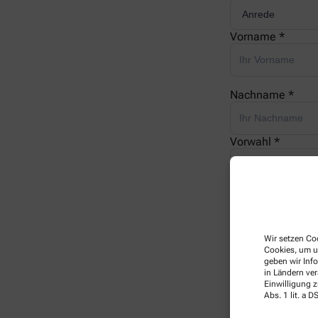
Vorname *
Nachname *
Vorwahl *
Telefonnummer 
Wir setzen Coo
E-Mail *
Cookies, um u
geben wir Inf
in Ländern ve
Einwilligung z
Ihre Nachricht *
Abs. 1 lit. a