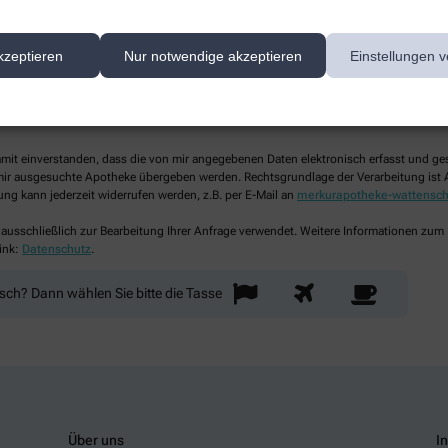
kzeptieren
Nur notwendige akzeptieren
Einstellungen v
lichtfelder aus
damit einverstanden, dass die von mir angegebenen Daten elektronisch erfasst und g
ir ausgesuchte Apotheke übergeben werden. Rechtsgrundlage der Verarbeitung ist Art
ung kann jederzeit widerrufen werden, z.B. per E-Mail an
merkurapotheke-wattensch
 ausschließlich zur Bearbeitung Ihrer Anfrage verwendet. Weitere Informationen zum
ink:
Datenschutz
.
nsch? Dann wählen Sie bitte
die Tasse
Über uns
I