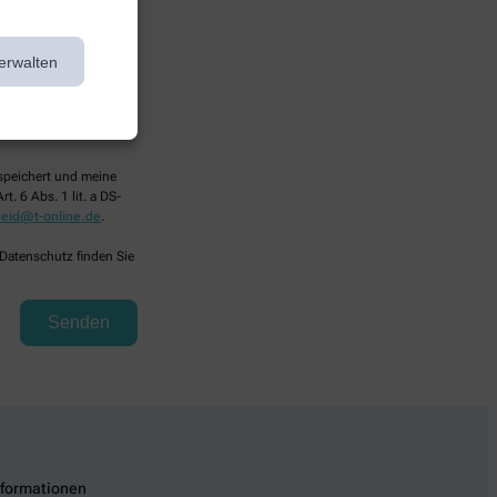
erwalten
espeichert und meine
. 6 Abs. 1 lit. a DS-
eid@t-online.de
.
 Datenschutz finden Sie
nformationen