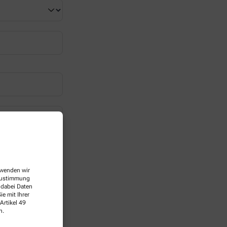
erwenden wir
 Zustimmung
 dabei Daten
e mit Ihrer
Artikel 49
n.