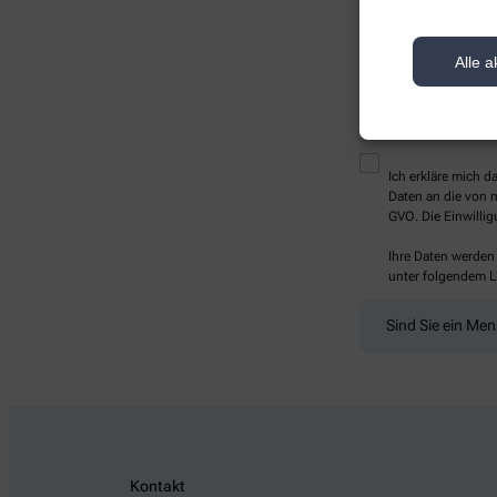
Alle a
* Bitte füllen Sie die Pf
Ich erkläre mich 
Daten an die von m
GVO. Die Einwillig
Ihre Daten werden
unter folgendem L
Sind Sie ein Me
Kontakt