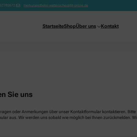
327/82672
merkurapotheke-wattenscheid@t-online.de
Startseite
Shop
Über uns
Kontakt
en Sie uns
Fragen oder Anmerkungen über unser Kontaktformular kontaktieren. Bitte f
lar aus. Wir werden uns sobald wie möglich bei Ihnen zurückmelden. Wir